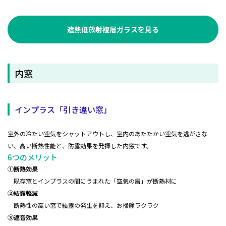
遮熱低放射複層ガラスを見る
内窓
インプラス「引き違い窓」
室外の冷たい空気をシャットアウトし、室内のあたたかい空気を逃がさな
い、高い断熱性能と、防露効果を発揮した内窓です。
6つのメリット
①断熱効果
既存窓とインプラスの間にうまれた「空気の層」が断熱材に
②結露軽減
断熱性の高い窓で結露の発生を抑え、お掃除ラクラク
③遮音効果