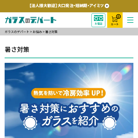
0
お電話
カート
ガラスのデパート
>
お悩み
>
暑さ対策
暑さ対策