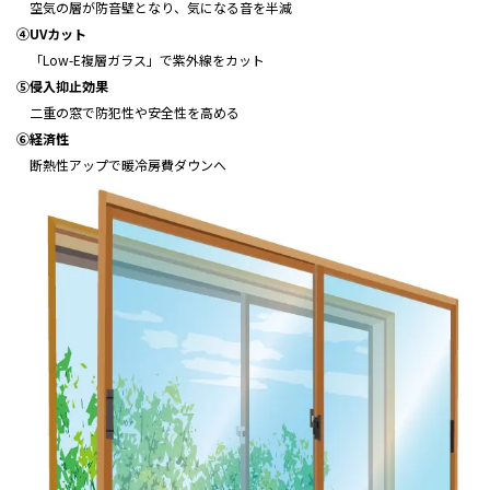
空気の層が防音壁となり、気になる音を半減
④UVカット
「Low-E複層ガラス」で紫外線をカット
⑤侵入抑止効果
二重の窓で防犯性や安全性を高める
⑥経済性
断熱性アップで暖冷房費ダウンへ