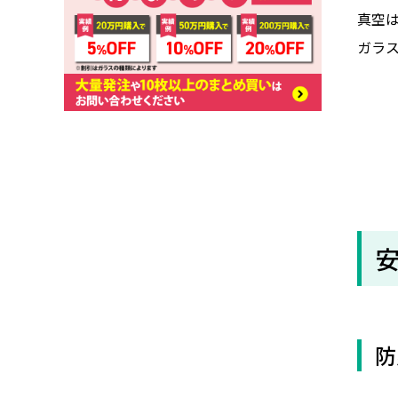
真空
ガラ
防