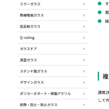
す
ミラーガラス
紫
熱線吸板ガラス
結
低反射ガラス
Q-railing
ガラスドア
真空ガラス
ステンド風ガラス
複
デザインガラス
通常
ポリカーボネート・樹脂アクリル
して
耐熱・防火・耐火ガラス