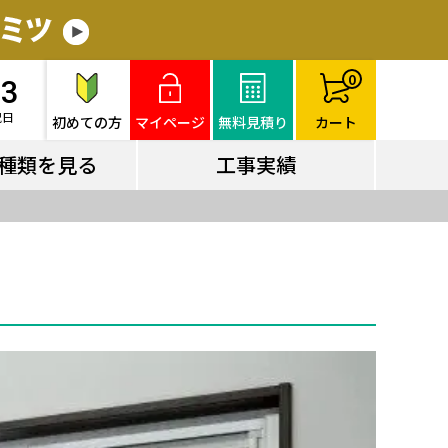
種類を見る
工事実績
0
83
祝日
初めての方
マイページ
無料見積り
カート
種類を見る
工事実績