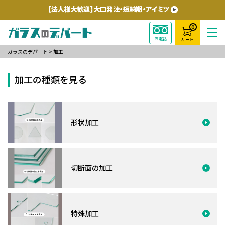
0
お電話
カート
ガラスのデパート
>
加工
加工の種類を見る
形状加工
切断面の加工
特殊加工