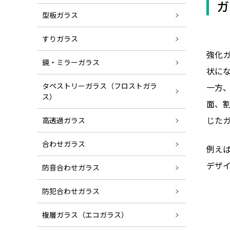
ガ
型板ガラス
すりガラス
強化
鏡・ミラーガラス
状に
タペストリーガラス（フロストガラ
一方
ス）
面、
じた
高透過ガラス
合わせガラス
例え
デザ
防音合わせガラス
防犯合わせガラス
複層ガラス（エコガラス）