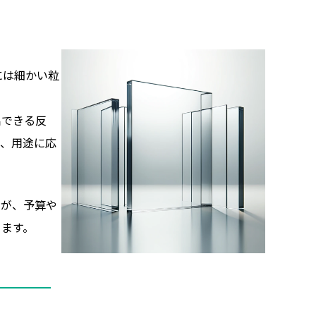
には細かい粒
出できる反
め、用途に応
すが、予算や
きます。