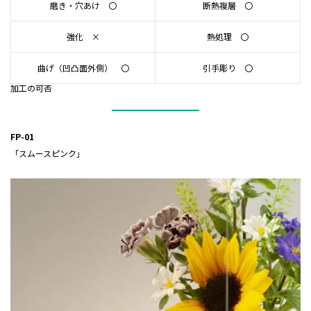
磨き・穴あけ 〇
断熱複層 〇
強化 ×
熱処理 〇
曲げ（凹凸面外側） 〇
引手彫り 〇
加工の可否
FP-01
「スムースピンク」