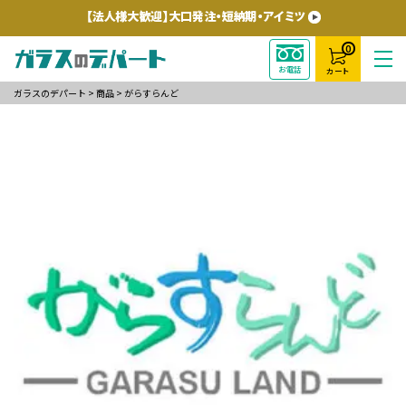
0
お電話
カート
ガラスのデパート
>
商品
>
がらすらんど