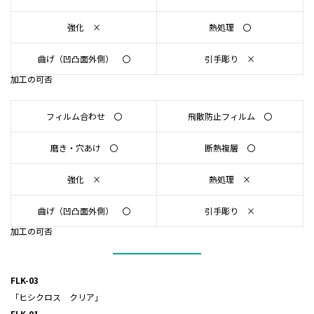
強化 ×
熱処理 〇
曲げ（凹凸面外側） 〇
引手彫り ×
加工の可否
フィルム合わせ 〇
飛散防止フィルム 〇
磨き・穴あけ 〇
断熱複層 〇
強化 ×
熱処理 ×
曲げ（凹凸面外側） 〇
引手彫り ×
加工の可否
FLK-03
「ヒシクロス クリア」
FLK-01