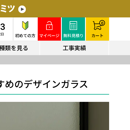
種類を見る
工事実績
0
83
祝日
初めての方
マイページ
無料見積り
カート
種類を見る
工事実績
すめのデザインガラス