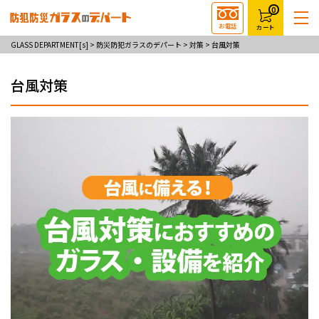
0
お電話
カート
GLASS DEPARTMENT[s]
>
防災防犯ガラスのデパート
>
対策
>
台風対策
台風対策