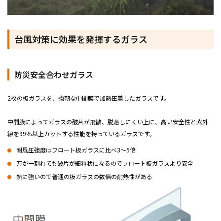
台風対策に効果を発揮するガラス
防災安全合わせガラス
2枚の板ガラスを、強靭な中間膜で加熱圧着したガラスです。
中間膜によってガラスの破片が飛散、脱落しにくい上に、高い安全性と紫外
線を99％以上カットする性能を持っているガラスです。
耐風圧強度はフロート板ガラスに比べ3～5倍
万が一割れても破片が細粒状になるのでフロート板ガラスより安全
熱に強いので普通の板ガラスの数倍の耐熱性がある