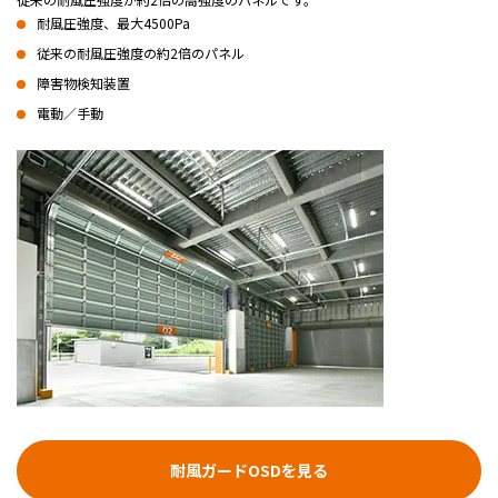
耐風圧強度、最大4500Pa
従来の耐風圧強度の約2倍のパネル
障害物検知装置
電動／手動
耐風ガードOSDを見る