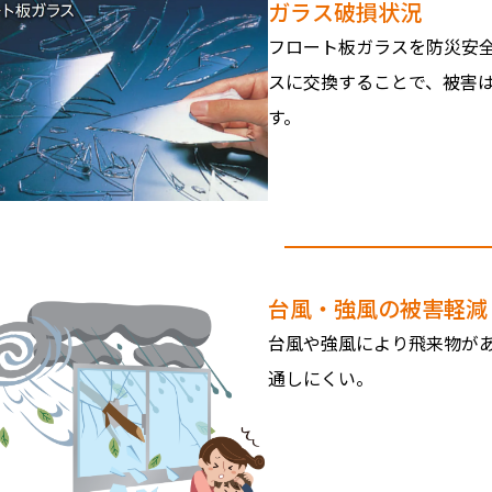
ガラス破損状況
フロート板ガラスを防災安
スに交換することで、被害
す。
台風・強風の被害軽減
台風や強風により飛来物が
通しにくい。