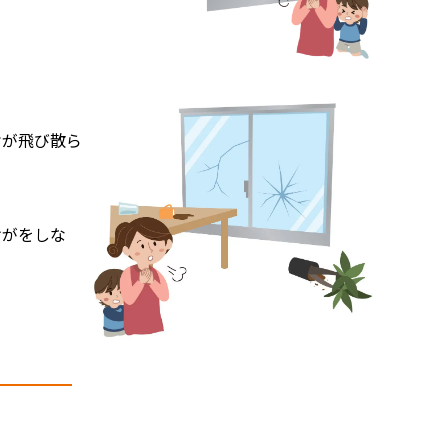
片が飛び散ら
けがをしな