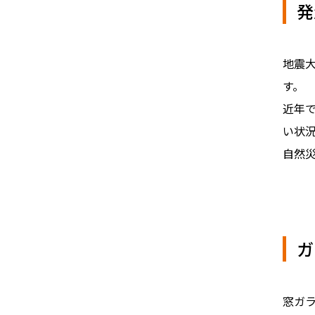
発
地震
す。
近年
い状
自然
ガ
窓ガ