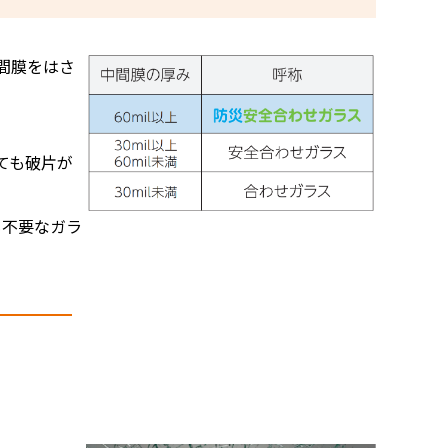
間膜をはさ
ても破片が
も不要なガラ