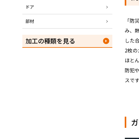
ドア
「防
部材
み、
加工の種類を見る
した合
2枚
ほと
防犯
スで
ガ