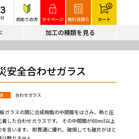
ぶ
加工の種類を見る
0
83
祝日
初めての方
マイページ
無料見積り
カート
ぶ
加工の種類を見る
災安全合わせガラス
合わせガラス
類
の板ガラスの間に合成樹脂の中間膜をはさみ、熱と圧
圧着した合わせガラスです。 その中間膜が60mil以上
のを言います。 耐貫通に優れ、破損しても破片がほと
飛び散りません。