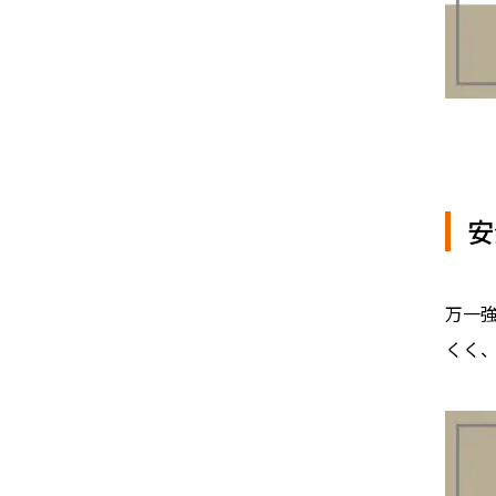
安
万一
くく