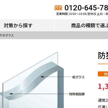
対策から探す
商品の種類で選
0120-645-7
営業時間 10:00～16:00/定休日 土日・
対策から探す
商品の種類で選
わせガラス
防
種
1,
通常
圧着