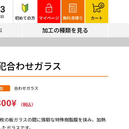
ぶ
加工の種類を見る
0
83
祝日
初めての方
マイページ
無料見積り
カート
ぶ
加工の種類を見る
犯合わせガラス
合わせガラス
類
300
¥
（税込）
2枚の板ガラスの間に強靭な特殊樹脂膜を挟み、加熱
したガラスです。