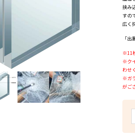
挟み
すの
広く
「出
※1
※ク
わせ
※ガ
がご