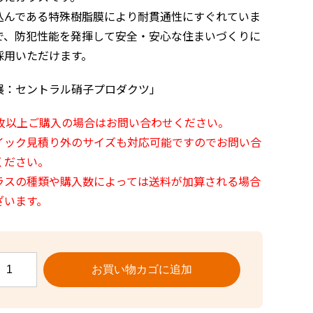
込んである特殊樹脂膜により耐貫通性にすぐれていま
で、防犯性能を発揮して安全・安心な住まいづくりに
採用いただけます。
展：セントラル硝子プロダクツ」
1枚以上ご購入の場合は
お問い合わせ
ください。
イック見積り外のサイズも対応可能ですので
お問い合
ください。
ラスの種類や購入数によっては送料が加算される場合
ざいます。
防
犯
お買い物カゴに追加
合
わ
せ