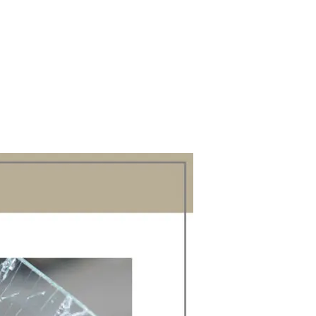
ガ
ラ
ス
個