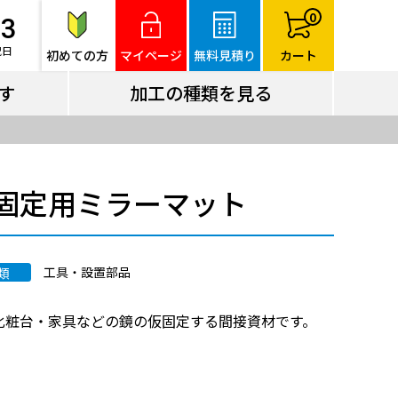
す
加工の種類を見る
0
83
祝日
初めての方
マイページ
無料見積り
カート
す
加工の種類を見る
固定用ミラーマット
工具・設置部品
類
化粧台・家具などの鏡の仮固定する間接資材です。