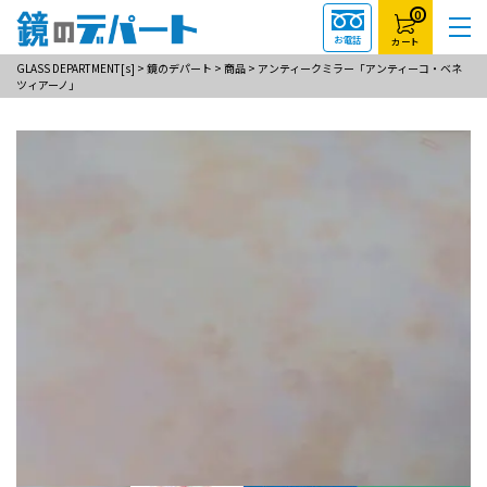
0
お電話
カート
GLASS DEPARTMENT[s]
>
鏡のデパート
>
商品
>
アンティークミラー「アンティーコ・ベネ
ツィアーノ」